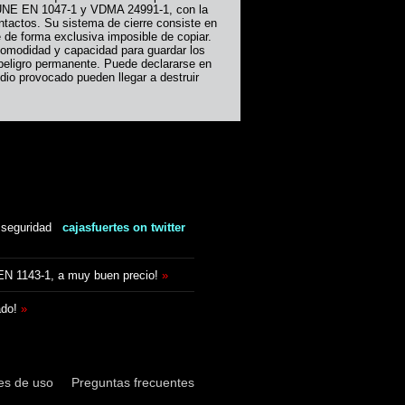
s UNE EN 1047-1 y VDMA 24991-1, con la
ntactos. Su sistema de cierre consiste en
 de forma exclusiva imposible de copiar.
comodidad y capacidad para guardar los
peligro permanente. Puede declararse en
dio provocado pueden llegar a destruir
 seguridad
cajasfuertes on twitter
 EN 1143-1, a muy buen precio!
»
ado!
»
es de uso
Preguntas frecuentes