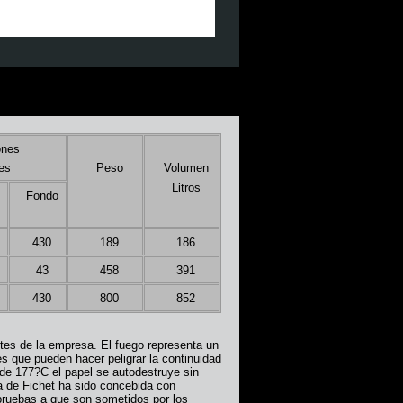
ones
res
Peso
Volumen
Litros
o
Fondo
.
430
189
186
43
458
391
430
800
852
es de la empresa. El fuego representa un
s que pueden hacer peligrar la continuidad
de 177?C el papel se autodestruye sin
a de Fichet ha sido concebida con
 pruebas a que son sometidos por los