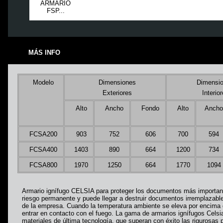
ARMARIO
FSP...
MÁS INFO
Modelo
Dimensiones
Dimensi
Exteriores
Interio
Alto
Ancho
Fondo
Alto
Anch
FCSA200
903
752
606
700
594
FCSA400
1403
890
664
1200
734
FCSA800
1970
1250
664
1770
1094
Armario ignífugo CELSIA para proteger los documentos más important
riesgo permanente y puede llegar a destruir documentos irremplazable
de la empresa. Cuando la temperatura ambiente se eleva por encima 
entrar en contacto con el fuego. La gama de armarios ignífugos Celsi
materiales de última tecnología, que superan con éxito las rigurosas