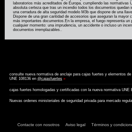
laboratorios más acreditados de Europa, cumpliendo las normativa
absoluta certeza que tras un incendio todos los documentos quedan i
una cerradura de alta seguridad modelo M3b que dispone de una llave
Dispone de una gran cantidad de accesorios que aseguran la mayor 
más importantes documentos.En la empresa, el fuego representa un 
cualquier momento: una imprudencia, un accidente o incluso un incen
documentos irremplazables..
consulte nueva normativa de anclaje para cajas fuertes y elementos de
UNE 108136 en
@cajasfuertes
»
cajas fuertes homologadas y certificadas con la nueva normativa UNE
Nuevas ordenes ministeriales de seguridad privada para mercado regul
Contacte con nosotros
Aviso legal
Términos y condicion