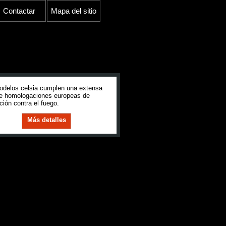
Contactar
Mapa del sitio
odelos celsia cumplen una extensa
de homologaciones europeas de
ción contra el fuego.
Más detalles