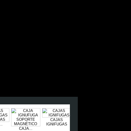
CAJAS
..
IGNIFUGAS
SERIE OL...
SERIE...
CAJA...