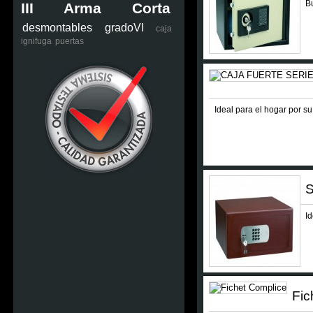
B
III Arma Corta
desmontables
gradoVI
caja
ignifuga
puertas
Ideal para el hogar por su
I
Fic