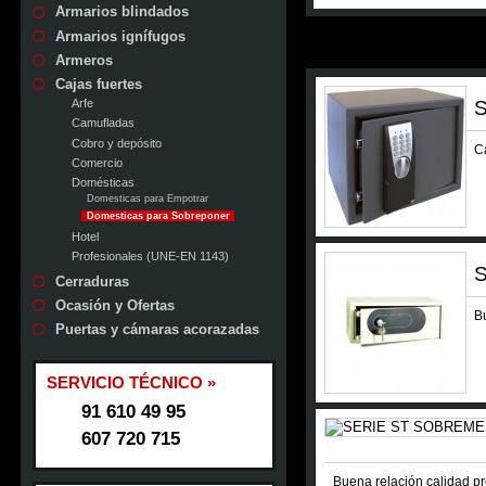
Armarios blindados
Armarios ignífugos
Armeros
Cajas fuertes
Arfe
Camufladas
Cobro y depósito
C
Comercio
Domésticas
Domesticas para Empotrar
Domesticas para Sobreponer
Hotel
Profesionales (UNE-EN 1143)
Cerraduras
Ocasión y Ofertas
B
Puertas y cámaras acorazadas
SERVICIO TÉCNICO »
91 610 49 95
607 720 715
Buena relación calidad pr