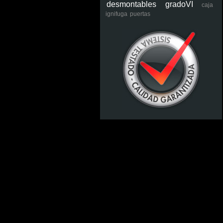
desmontables
gradoVI
caja
ignifuga
puertas