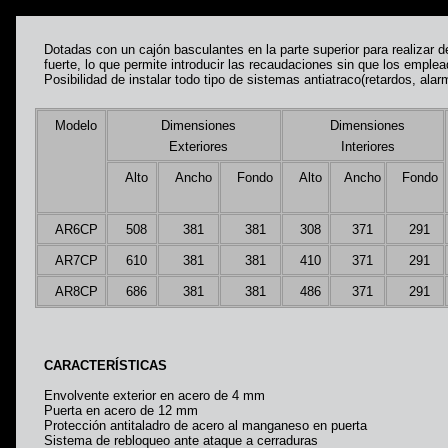
Dotadas con un cajón basculantes en la parte superior para realizar de
fuerte, lo que permite introducir las recaudaciones sin que los emple
Posibilidad de instalar todo tipo de sistemas antiatraco(retardos, ala
Modelo
Dimensiones
Dimensiones
Exteriores
Interiores
Alto
Ancho
Fondo
Alto
Ancho
Fondo
AR6CP
508
381
381
308
371
291
AR7CP
610
381
381
410
371
291
AR8CP
686
381
381
486
371
291
CARACTERÍSTICAS
Envolvente exterior en acero de 4 mm
Puerta en acero de 12 mm
Protección antitaladro de acero al manganeso en puerta
Sistema de rebloqueo ante ataque a cerraduras