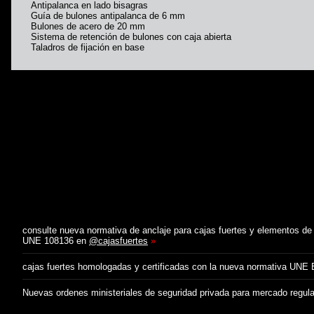
Antipalanca en lado bisagras
Guía de bulones antipalanca de 6 mm
Bulones de acero de 20 mm
Sistema de retención de bulones con caja abierta
Taladros de fijación en base
consulte nueva normativa de anclaje para cajas fuertes y elementos de
UNE 108136 en
@cajasfuertes
»
cajas fuertes homologadas y certificadas con la nueva normativa UNE
Nuevas ordenes ministeriales de seguridad privada para mercado regul