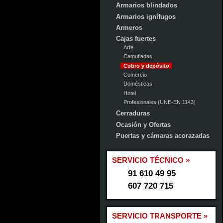
Armarios blindados
Armarios ignífugos
Armeros
Cajas fuertes
Arfe
Camufladas
Cobro y depósito
Comercio
Domésticas
Hotel
Profesionales (UNE-EN 1143)
Cerraduras
Ocasión y Ofertas
Puertas y cámaras acorazadas
SERVICIO TÉCNICO »
91 610 49 95
607 720 715
SERVICIO TRANSPORTE »